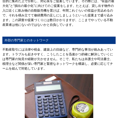
合的に集めた上で分析し、対応策をご提案しています。その際には、“収益の最
大化”と“損出の最小化”に向けてのご提案をします。たとえば、貸し出す物件の
入口近くに飲み物の自動販売機を置けば、年間これぐらいの収益が見込めるの
で、それを積み立てて修繕費用の足しにしましょうといった提案まで盛り込み
ます。この調査や提案づくりには数日かかりますが、ここまでやっている不動
産業者は他にないのではないかと自負しています。
外部の専門家とのネットワーク
不動産取引には法律や税金、建築上の目線など、専門的な事項が絡みあってい
ます。トラブルも起きやすく、こうしたことを迅速かつ的確に解決していくに
は専門家の知見や経験が欠かせません。そこで、私たちは弁護士や司法書士、
税理士など関係が深い専門家と緊密なネットワークを構築し、必要に応じてチ
ームを組んで対処しています。