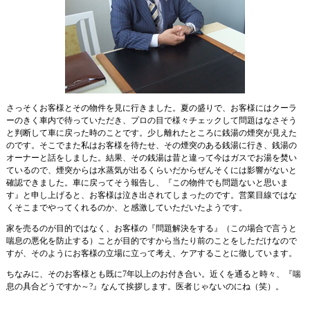
さっそくお客様とその物件を見に行きました。夏の盛りで、お客様にはクーラ
ーのきく車内で待っていただき、プロの目で様々チェックして問題はなさそう
と判断して車に戻った時のことです。少し離れたところに銭湯の煙突が見えた
のです。そこでまた私はお客様を待たせ、その煙突のある銭湯に行き、銭湯の
オーナーと話をしました。結果、その銭湯は昔と違って今はガスでお湯を焚い
ているので、煙突からは水蒸気が出るくらいだからぜんそくには影響がないと
確認できました。車に戻ってそう報告し、『この物件でも問題ないと思いま
す』と申し上げると、お客様は泣き出されてしまったのです。営業目線ではな
くそこまでやってくれるのか、と感激していただいたようです。
家を売るのが目的ではなく、お客様の『問題解決をする』（この場合で言うと
喘息の悪化を防止する）ことが目的ですから当たり前のことをしただけなので
すが、そのようにお客様の立場に立って考え、ケアすることに徹しています。
ちなみに、そのお客様とも既に7年以上のお付き合い。近くを通ると時々、『喘
息の具合どうですか～?』なんて挨拶します。医者じゃないのにね（笑）。