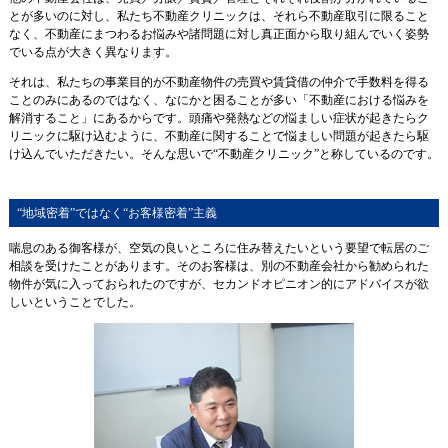
とが多いのに対し、私たち不動産クリニックは、それら不動産取引に限ること
なく、不動産にまつわるお悩みや諸問題に対し真正面から取り組んでいく姿勢
でいる点が大きく異なります。
それは、私たちの事業目的が不動産物件の売買や賃貸借の仲介で手数料を得る
ことのみにあるのではなく、なにかと困ることが多い「不動産における悩みを
解消すること」にあるからです。頭痛や発熱などの悩ましい症状が起きたらク
リニックに駆け込むように、不動産に関することで悩ましい問題が起きたら駆
け込んでいただきたい。そんな思いで“不動産クリニック”と称しているのです。
“地域密着”ではなく“お客様密着”主義
喘息のある御客様が、空気の良いところに住み替えたいという要望で転居のご
相談を受けたことがあります。そのお客様は、別の不動産会社から勧められた
物件が気に入っておられたのですが、セカンドオピニオン的にアドバイスが欲
しいということでした。