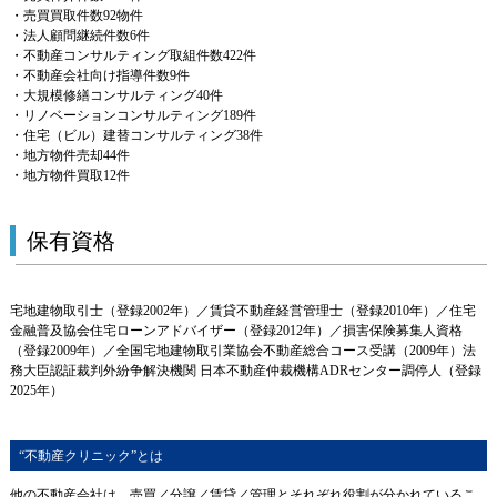
・売買買取件数92物件
・法人顧問継続件数6件
・不動産コンサルティング取組件数422件
・不動産会社向け指導件数9件
・大規模修繕コンサルティング40件
・リノベーションコンサルティング189件
・住宅（ビル）建替コンサルティング38件
・地方物件売却44件
・地方物件買取12件
保有資格
宅地建物取引士（登録2002年）／賃貸不動産経営管理士（登録2010年）／住宅
金融普及協会住宅ローンアドバイザー（登録2012年）／損害保険募集人資格
（登録2009年）／全国宅地建物取引業協会不動産総合コース受講（2009年）法
務大臣認証裁判外紛争解決機関 日本不動産仲裁機構ADRセンター調停人（登録
2025年）
“不動産クリニック”とは
他の不動産会社は、売買／分譲／賃貸／管理とそれぞれ役割が分かれているこ