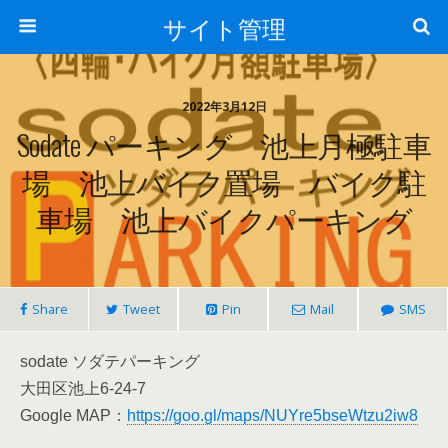
サイト管理
2022年3月12日
Sodate パーキング 池上月極駐車
場 池上バイク置場 バイク駐
車場 池上バイクパーキング
Share
Tweet
Pin
Mail
SMS
sodate ソダテパーキング
大田区池上6-24-7
Google MAP：
https://goo.gl/maps/NUYre5bseWtzu2iw8