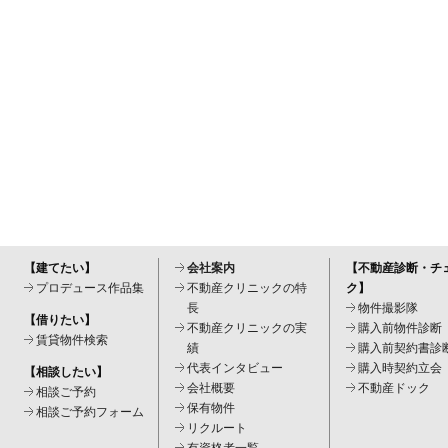
【建てたい】
会社案内
【不動産診断・チ
プロデュース作品集
不動産クリニックの特
ク】
長
物件撮影隊
【借りたい】
不動産クリニックの実
購入前物件診断
賃貸物件検索
績
購入前契約書診
代表インタビュー
購入時契約立会
【相談したい】
会社概要
不動産ドック
相談ご予約
保有物件
相談ご予約フォーム
リクルート