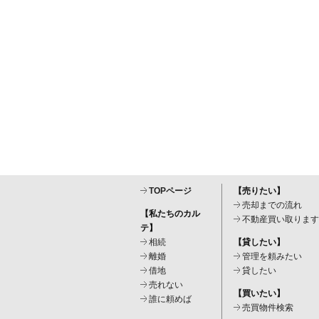
TOPページ
【売りたい】
売却までの流れ
【私たちのカル
不動産買い取ります
テ】
相続
【貸したい】
離婚
管理を頼みたい
借地
貸したい
売れない
【買いたい】
誰に頼めば
売買物件検索