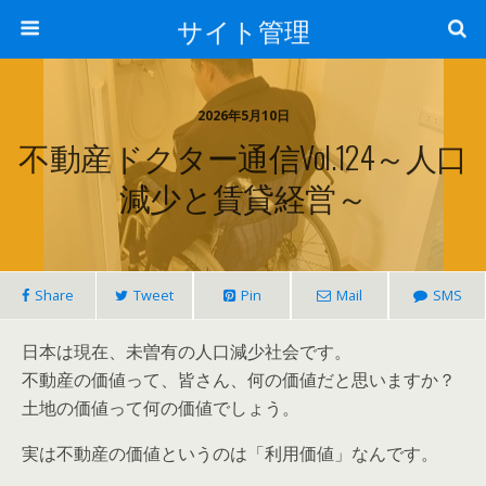
サイト管理
2026年5月10日
不動産ドクター通信vol.124～人口
減少と賃貸経営～
Share
Tweet
Pin
Mail
SMS
日本は現在、未曽有の人口減少社会です。
不動産の価値って、皆さん、何の価値だと思いますか？
土地の価値って何の価値でしょう。
実は不動産の価値というのは「利用価値」なんです。