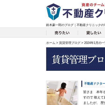
鈴木豪一郎のブログ｜不動産クリニックの
ホーム
>
賃貸管理ブログ
> 2024年1月の
不動産ドクター
皆さま 本年
すので 敢え
ましたが、 歴史