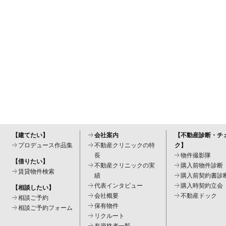
【建てたい】
会社案内
【不動産診断・チ
プロデュース作品集
不動産クリニックの特
ク】
長
物件撮影隊
【借りたい】
不動産クリニックの実
購入前物件診断
賃貸物件検索
績
購入前契約書診
代表インタビュー
購入時契約立会
【相談したい】
会社概要
不動産ドック
相談ご予約
保有物件
相談ご予約フォーム
リクルート