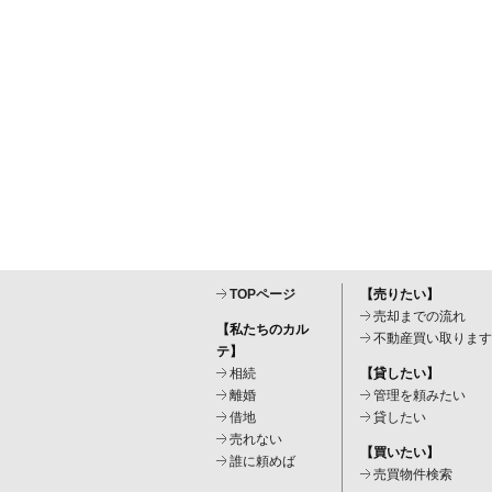
TOPページ
【売りたい】
売却までの流れ
【私たちのカル
不動産買い取ります
テ】
相続
【貸したい】
離婚
管理を頼みたい
借地
貸したい
売れない
【買いたい】
誰に頼めば
売買物件検索