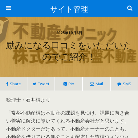
サイト管理
2025年10月6日
励みになる口コミをいただいた
のでご紹介！
Share
Tweet
Pin
Mail
SMS
税理士・石井様より
「常盤不動産様は不動産の課題を見つけ、課題に向き合
い着実に解決に導いてくれる不動産会社だと思います。
不動産ドクターだけあって、不動産オーナーのことも、
不動産を借りている側のことも配慮した皆様ウィンウィ