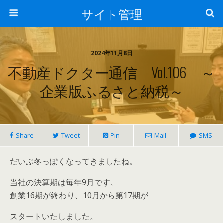
サイト管理
2024年11月8日
不動産ドクター通信 Vol.106 ～
企業版ふるさと納税～
Share
Tweet
Pin
Mail
SMS
だいぶ冬っぽくなってきましたね。
当社の決算期は毎年9月です。
創業16期が終わり、10月から第17期が
スタートいたしました。