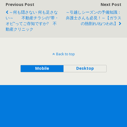
Previous Post
Next Post
～何も隠さない 何も足さな
～引越しシーズンの予備知識：
い～ 不動産チラシの“帯・
弁護士さんも必見！～【ガラス
オビ”ってご存知ですか? 不
の熱割れ/ねつわれ】
動産クリニック
Back to top
Mobile
Desktop