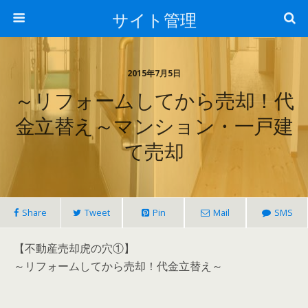
サイト管理
2015年7月5日
～リフォームしてから売却！代
金立替え～マンション・一戸建
て売却
Share
Tweet
Pin
Mail
SMS
【不動産売却虎の穴①】
～リフォームしてから売却！代金立替え～