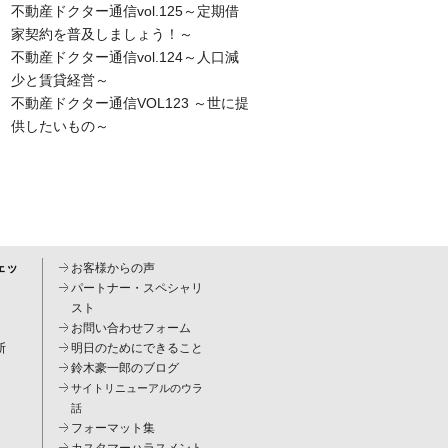
不動産ドクター通信vol.125～定期借
家契約を普及しましょう！～
不動産ドクター通信vol.124～人口減
少と賃貸経営～
不動産ドクター通信VOL123 ～世に提
供したいもの～
ェッ
お客様からの声
パートナー・スペシャリ
スト
お問い合わせフォーム
断
明日のためにできること
鈴木豪一郎のブログ
サイトリニューアルのウラ
話
フォーマット集