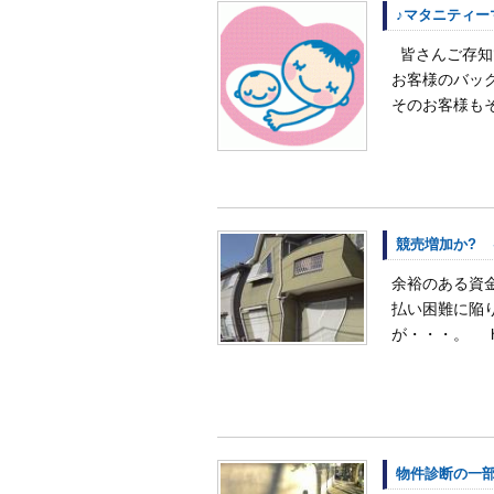
♪マタニティー
皆さんご存知で
お客様のバッ
そのお客様もそ
競売増加か?
余裕のある資
払い困難に陥
が・・・。 http
物件診断の一