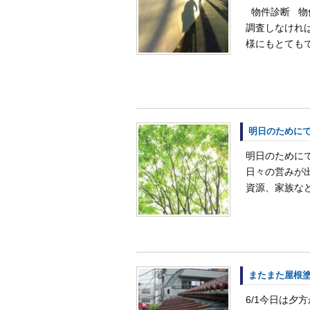
物件診断 物
調査しなけれ
様にもとてもで
明日のためにで
明日のために
日々の営みが
資源、家族など
またまた屋根
6/1今日は夕