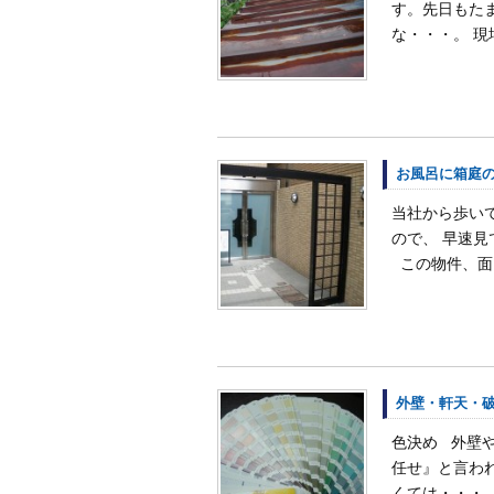
す。先日もた
な・・・。 現
お風呂に箱庭
当社から歩い
ので、 早速
この物件、面白
外壁・軒天・
色決め 外壁
任せ』と言わ
くては・・・。