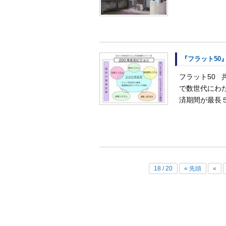
『フラット50
フラット50
で数世代にわ
済期間が最長５
18 / 20
« 先頭
«