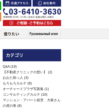
交通アクセス
会社案内
営業時間 10:00～17:00／定休日 毎週火曜日,水曜日
ご相談・ご予約はこちら
Q&A
(19)
【不動産クリニックの想い】
(2)
おおた助っ人
(3)
もろもろカルテ
(8)
オーチャードプラザ写真集
(1)
コンサルティングカルテ
(10)
マンション・アパート経営 大家さん
の虎の巻
(8)