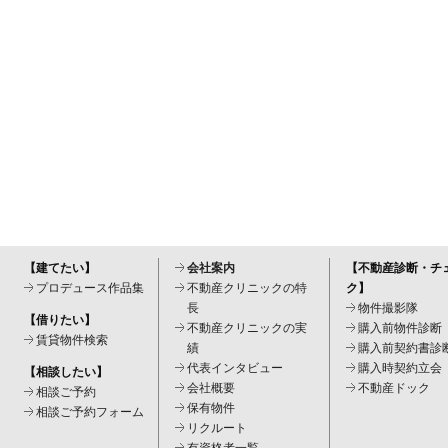
【建てたい】
会社案内
【不動産診断・チ
プロデュース作品集
不動産クリニックの特
ク】
長
物件撮影隊
【借りたい】
不動産クリニックの実
購入前物件診断
賃貸物件検索
績
購入前契約書診
代表インタビュー
購入時契約立会
【相談したい】
会社概要
不動産ドック
相談ご予約
保有物件
相談ご予約フォーム
リクルート