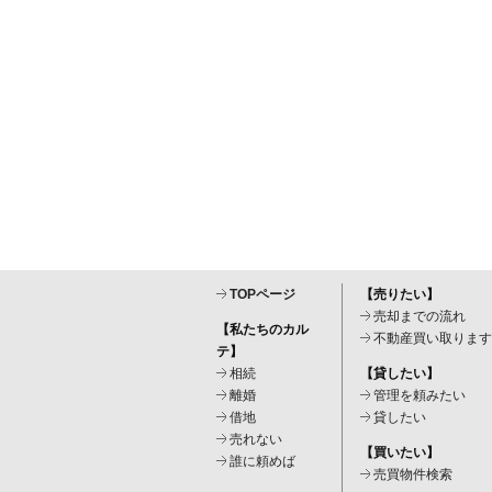
TOPページ
【売りたい】
売却までの流れ
【私たちのカル
不動産買い取ります
テ】
相続
【貸したい】
離婚
管理を頼みたい
借地
貸したい
売れない
【買いたい】
誰に頼めば
売買物件検索