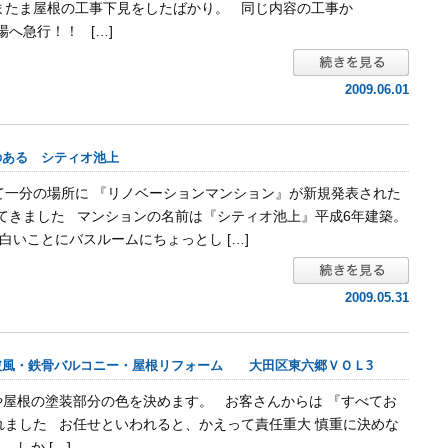
またま屋根の工事下見をしたばかり。 同じ内容の工事か
場へ急行！！ […]
2009.06.01
のある シティオ池上
て一分の場所に 『リノベーションマンション』が新規発表された
見てきました マンションの名前は『シティオ池上』平成6年建築。
いことにバスルームにちょっとし […]
2009.05.31
破風・鉄骨バルコニー・屋根リフォーム 大田区東六郷ＶＯＬ3
や屋根の塗装部分の色を決めます。 お客さんからは 『すべてお
れました お任せといわれると、かえって責任重大 慎重に決めな
 しか […]