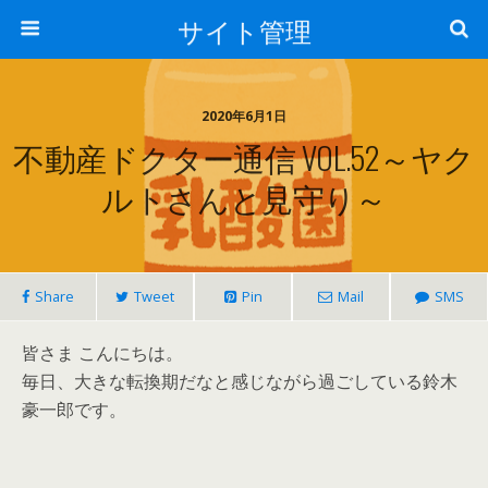
サイト管理
2020年6月1日
不動産ドクター通信 VOL.52～ヤク
ルトさんと見守り～
Share
Tweet
Pin
Mail
SMS
皆さま こんにちは。
毎日、大きな転換期だなと感じながら過ごしている鈴木
豪一郎です。